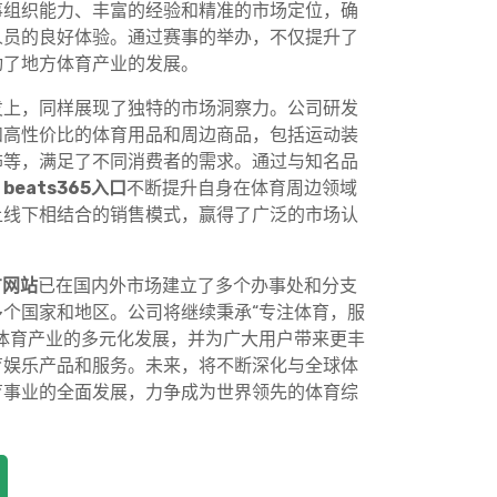
事组织能力、丰富的经验和精准的市场定位，确
人员的良好体验。通过赛事的举办，不仅提升了
动了地方体育产业的发展。
发上，同样展现了独特的市场洞察力。公司研发
和高性价比的体育用品和周边商品，包括运动装
饰等，满足了不同消费者的需求。通过与知名品
，
beats365入口
不断提升自身在体育周边领域
上线下相结合的销售模式，赢得了广泛的市场认
方网站
已在国内外市场建立了多个办事处和分支
个国家和地区。公司将继续秉承“专注体育，服
体育产业的多元化发展，并为广大用户带来更丰
育娱乐产品和服务。未来，将不断深化与全球体
育事业的全面发展，力争成为世界领先的体育综