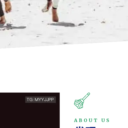
ABOUT US