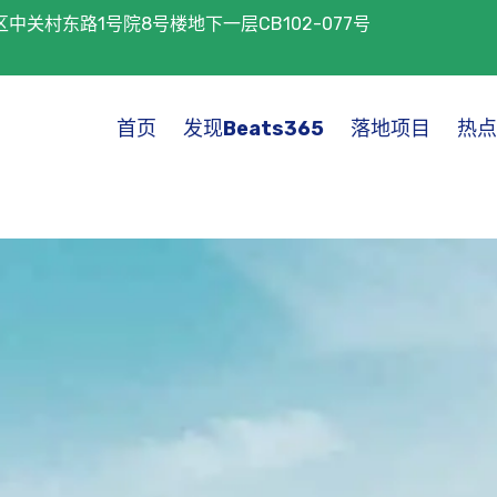
中关村东路1号院8号楼地下一层CB102-077号
首页
发现
Beats365
落地项目
热点