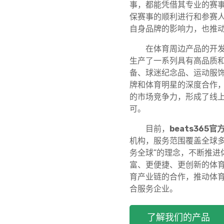
事，都能凭借其专业的赛
保赛事的顺利进行和参赛
自身品牌的影响力，也推
在体育周边产品的开
生产了一系列具有高品质
备、球迷纪念品、运动服
牌和体育明星的深度合作
的市场竞争力，形成了线
可。
目前，
beats365官
机构，服务范围覆盖全球多
务全球”的理念，不断推进
富、更便捷、更创新的体
育产业链的合作，推动体
合服务企业。
了解我们的产品