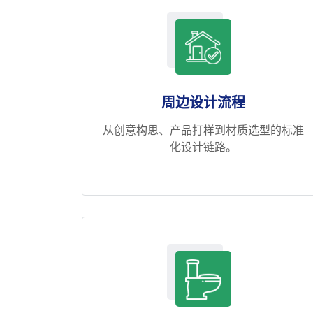
周边设计流程
从创意构思、产品打样到材质选型的标准
化设计链路。