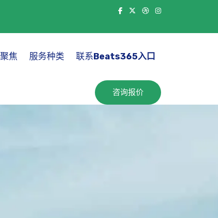
聚焦
服务种类
联系
Beats365入口
咨询报价