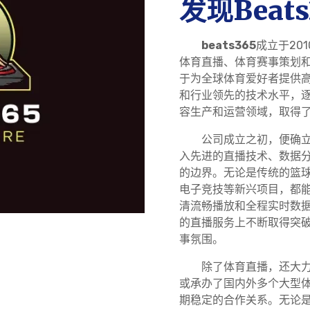
发现
Beats
beats365
成立于20
体育直播、体育赛事策划
于为全球体育爱好者提供
和行业领先的技术水平，
容生产和运营领域，取得
公司成立之初，便确立
入先进的直播技术、数据
的边界。无论是传统的篮
电子竞技等新兴项目，都
清流畅播放和全程实时数
的直播服务上不断取得突
事氛围。
除了体育直播，还大
或承办了国内外多个大型
期稳定的合作关系。无论