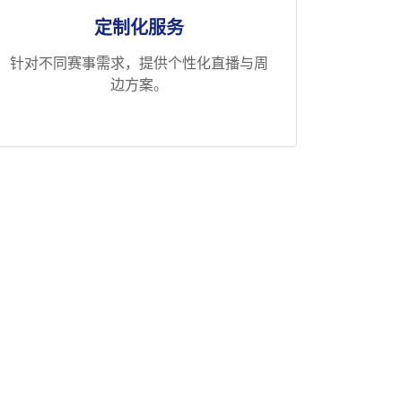
定制化服务
针对不同赛事需求，提供个性化直播与周
边方案。