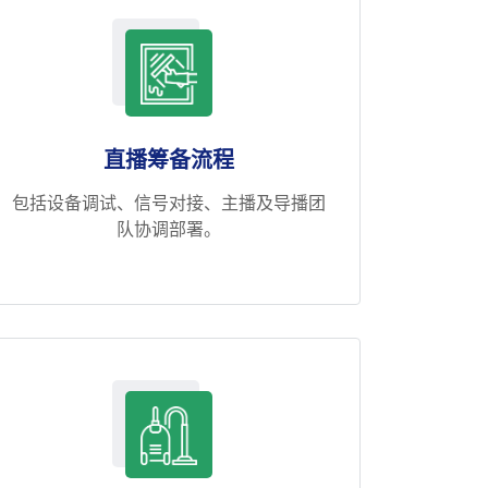
直播筹备流程
包括设备调试、信号对接、主播及导播团
队协调部署。